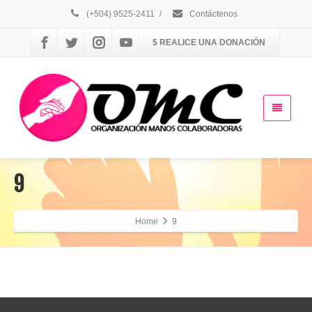
(+504) 9525-2411
/
Contáctenos
$ REALICE UNA DONACIÓN
9
Home
9