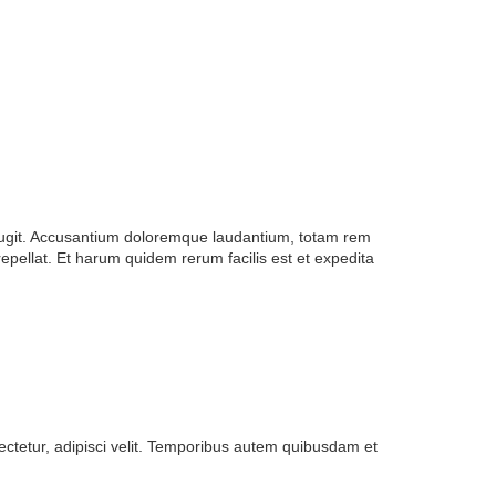
t fugit. Accusantium doloremque laudantium, totam rem
epellat. Et harum quidem rerum facilis est et expedita
ectetur, adipisci velit. Temporibus autem quibusdam et