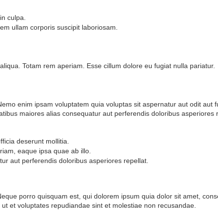
in culpa.
em ullam corporis suscipit laboriosam.
liqua. Totam rem aperiam. Esse cillum dolore eu fugiat nulla pariatur.
. Nemo enim ipsam voluptatem quia voluptas sit aspernatur aut odit au
tatibus maiores alias consequatur aut perferendis doloribus asperiores r
ficia deserunt mollitia.
am, eaque ipsa quae ab illo.
tur aut perferendis doloribus asperiores repellat.
. Neque porro quisquam est, qui dolorem ipsum quia dolor sit amet, cons
et ut et voluptates repudiandae sint et molestiae non recusandae.