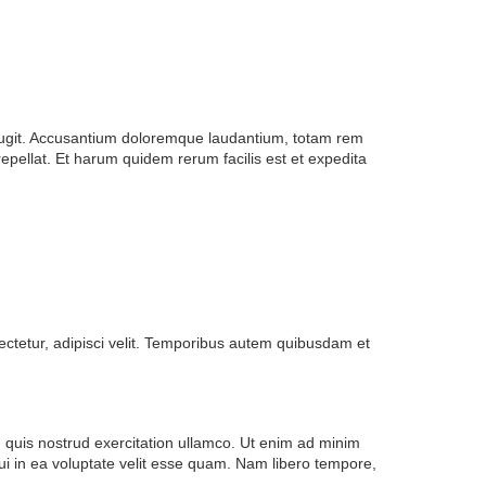
t fugit. Accusantium doloremque laudantium, totam rem
epellat. Et harum quidem rerum facilis est et expedita
ectetur, adipisci velit. Temporibus autem quibusdam et
, quis nostrud exercitation ullamco. Ut enim ad minim
ui in ea voluptate velit esse quam. Nam libero tempore,