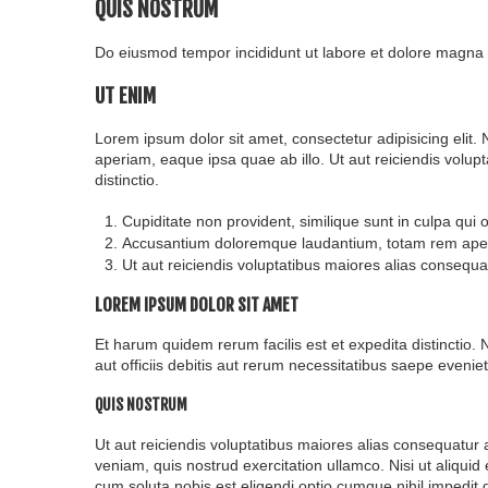
QUIS NOSTRUM
Do eiusmod tempor incididunt ut labore et dolore magna a
UT ENIM
Lorem ipsum dolor sit amet, consectetur adipisicing elit
aperiam, eaque ipsa quae ab illo. Ut aut reiciendis volup
distinctio.
Cupiditate non provident, similique sunt in culpa qui of
Accusantium doloremque laudantium, totam rem aperi
Ut aut reiciendis voluptatibus maiores alias consequa
LOREM IPSUM DOLOR SIT AMET
Et harum quidem rerum facilis est et expedita distinctio
aut officiis debitis aut rerum necessitatibus saepe eveni
QUIS NOSTRUM
Ut aut reiciendis voluptatibus maiores alias consequatur
veniam, quis nostrud exercitation ullamco. Nisi ut aliqu
cum soluta nobis est eligendi optio cumque nihil impedi