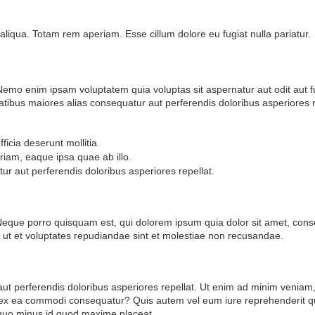
liqua. Totam rem aperiam. Esse cillum dolore eu fugiat nulla pariatur.
. Nemo enim ipsam voluptatem quia voluptas sit aspernatur aut odit au
tatibus maiores alias consequatur aut perferendis doloribus asperiores r
ficia deserunt mollitia.
am, eaque ipsa quae ab illo.
tur aut perferendis doloribus asperiores repellat.
. Neque porro quisquam est, qui dolorem ipsum quia dolor sit amet, cons
et ut et voluptates repudiandae sint et molestiae non recusandae.
 aut perferendis doloribus asperiores repellat. Ut enim ad minim veniam
id ex ea commodi consequatur? Quis autem vel eum iure reprehenderit q
t quo minus id quod maxime placeat.